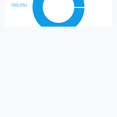
stico (100.0%)
Plástico
Limpiezas recientes