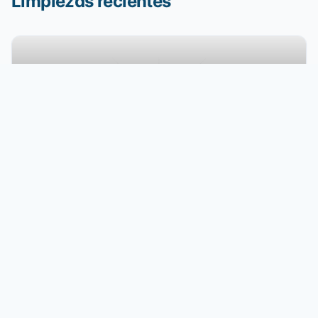
Limpiezas recientes
02/01/2025
Total de residuos
Voluntarios
70
kg
23
Rendimiento
3.0
kg por voluntario
Ver detalles