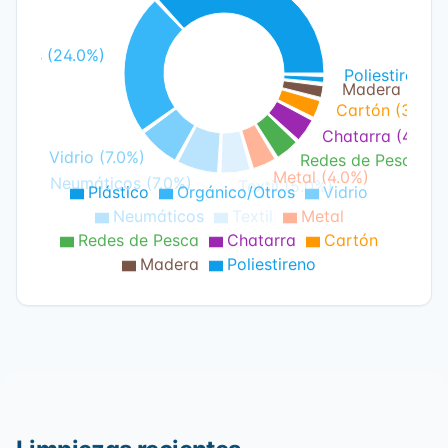
Otros (24.0%)
Poliestireno (
Madera (2.0%
Cartón (3.0%)
Chatarra (4.0%)
Vidrio (7.0%)
Redes de Pesca (4
Metal (4.0%)
Neumáticos (7.0%)
Textil (5.0%)
Plástico
Orgánico/Otros
Vidrio
Neumáticos
Textil
Metal
Redes de Pesca
Chatarra
Cartón
Madera
Poliestireno