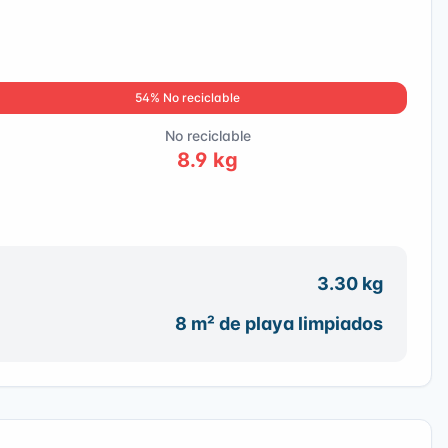
54
% No reciclable
No reciclable
8.9
kg
3.30
kg
8
m² de playa limpiados