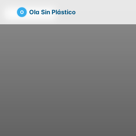
Ola Sin Plástico
O
Volver a la playa