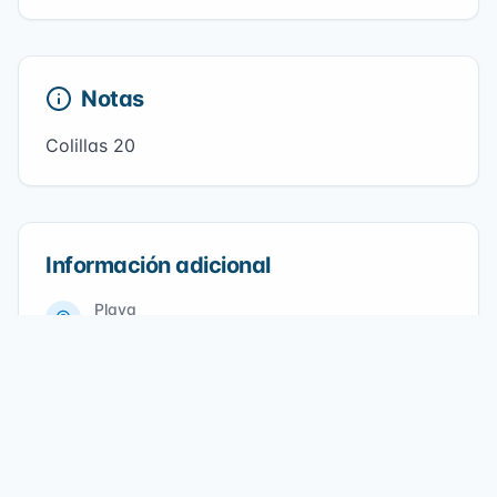
Notas
Colillas 20
Información adicional
Playa
Playa "La Bola"
Fecha
20/02/2022
Participantes
18
voluntarios